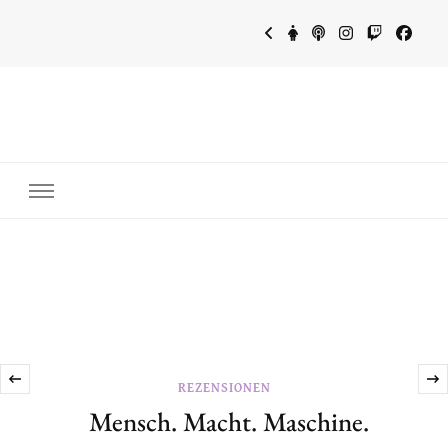
~Schreibtrieb~
~Der Buchblog~
‹
REZENSIONEN
Mensch. Macht. Maschine.