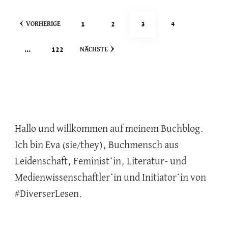
Seitennummerierung
SEITE
SEITE
SEITE
SEITE
1
2
3
4
VORHERIGE
der
SEITE
…
122
NÄCHSTE
Beiträge
Hallo und willkommen auf meinem Buchblog.
Ich bin Eva (sie/they), Buchmensch aus
Leidenschaft, Feminist*in, Literatur- und
Medienwissenschaftler*in und Initiator*in von
#DiverserLesen.