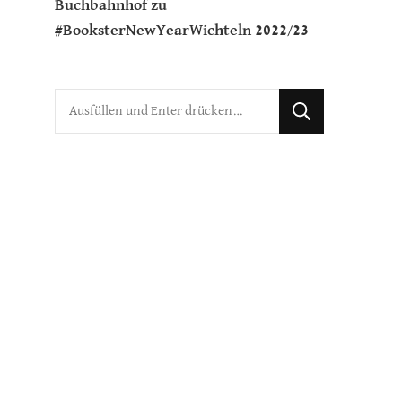
Buchbahnhof
zu
#BooksterNewYearWichteln 2022/23
Suchst
du
nach
etwas?