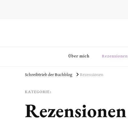
~Schreibtrieb~
~Der Buchblog~
Über mich
Rezensionen
Schreibtrieb der Buchblog
Rezensionen
KATEGORIE:
Rezensionen