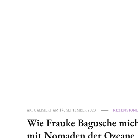
AKTUALISIERT AM
14. SEPTEMBER 2023
REZENSION
Wie Frauke Bagusche mic
mit Nomaden der Ozeane