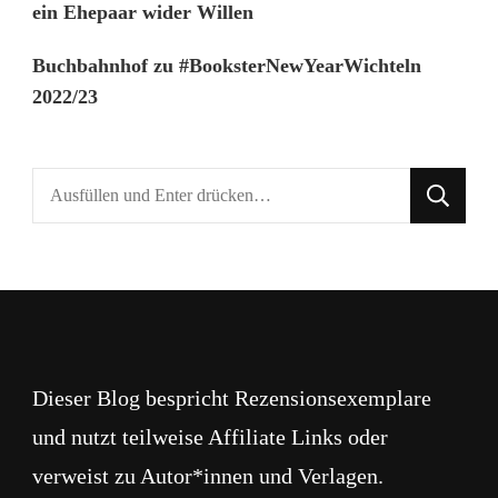
ein Ehepaar wider Willen
Buchbahnhof
zu
#BooksterNewYearWichteln
2022/23
Suchst
du
nach
etwas?
Dieser Blog bespricht Rezensionsexemplare
und nutzt teilweise Affiliate Links oder
verweist zu Autor*innen und Verlagen.