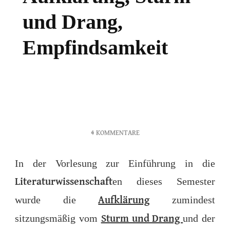
und Drang,
Empfindsamkeit
ZU
4 KOMMENTARE
AUFKLÄRUNG,
STURM
In der Vorlesung zur Einführung in die
UND
en dieses Semester
DRANG,
Literaturwissenschaft
EMPFINDSAMKEIT
wurde die
zumindest
Aufklärung
sitzungsmäßig vom
und der
Sturm und Drang