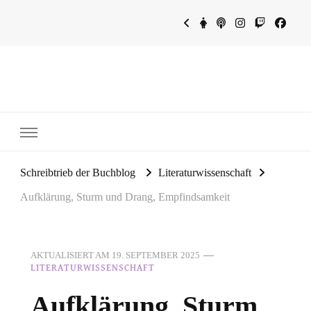
~Schreibtrieb~
~Der Buchblog~
Schreibtrieb der Buchblog
Literaturwissenschaft
Aufklärung, Sturm und Drang, Empfindsamkeit
AKTUALISIERT AM
19. SEPTEMBER 2025
LITERATURWISSENSCHAFT
Aufklärung, Sturm