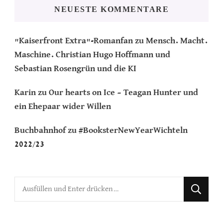
NEUESTE KOMMENTARE
"Kaiserfront Extra"-Romanfan
zu
Mensch. Macht.
Maschine. Christian Hugo Hoffmann und
Sebastian Rosengrün und die KI
Karin
zu
Our hearts on Ice – Teagan Hunter und
ein Ehepaar wider Willen
Buchbahnhof
zu
#BooksterNewYearWichteln
2022/23
Suchst
du
nach