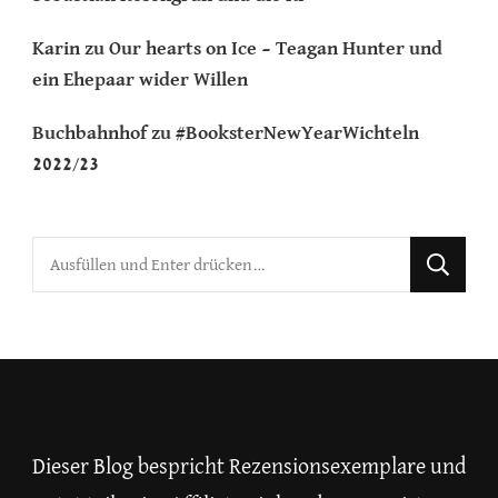
Karin
zu
Our hearts on Ice – Teagan Hunter und
ein Ehepaar wider Willen
Buchbahnhof
zu
#BooksterNewYearWichteln
2022/23
Suchst
du
nach
etwas?
Dieser Blog bespricht Rezensionsexemplare und