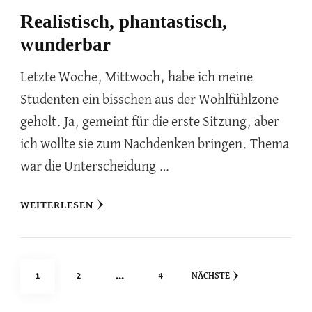
Realistisch, phantastisch,
wunderbar
Letzte Woche, Mittwoch, habe ich meine
Studenten ein bisschen aus der Wohlfühlzone
geholt. Ja, gemeint für die erste Sitzung, aber
ich wollte sie zum Nachdenken bringen. Thema
war die Unterscheidung …
WEITERLESEN
Seitennummerierung
SEITE
SEITE
SEITE
1
2
…
4
NÄCHSTE
der