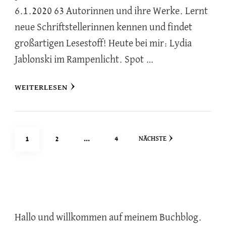
6.1.2020 63 Autorinnen und ihre Werke. Lernt
neue Schriftstellerinnen kennen und findet
großartigen Lesestoff! Heute bei mir: Lydia
Jablonski im Rampenlicht. Spot …
WEITERLESEN
Seitennummerierung
SEITE
SEITE
SEITE
1
2
…
4
NÄCHSTE
der
Beiträge
Hallo und willkommen auf meinem Buchblog.