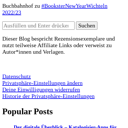
Buchbahnhof
zu
#BooksterNewYearWichteln
2022/23
Suchst
du
nach
Dieser Blog bespricht Rezensionsexemplare und
etwas?
nutzt teilweise Affiliate Links oder verweist zu
Autor*innen und Verlagen.
Datenschutz
Privatsphäre-Einstellungen ändern
Deine Einwilligungen widerrufen
Historie der Privatsphäre-Einstellungen
Popular Posts
Der digitale Überblick – Katalogisier-Apps für