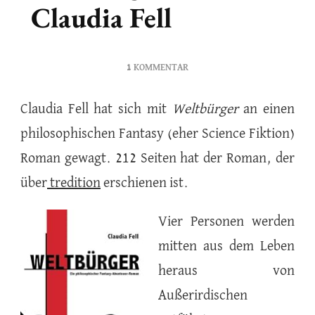
Claudia Fell
ZU
1 KOMMENTAR
WELTBÜRGER
VON
Claudia Fell hat sich mit
Weltbürger
an einen
CLAUDIA
philosophischen Fantasy (eher Science Fiktion)
FELL
Roman gewagt. 212 Seiten hat der Roman, der
über
tredition
erschienen ist.
Vier Personen werden
mitten aus dem Leben
heraus von
Außerirdischen