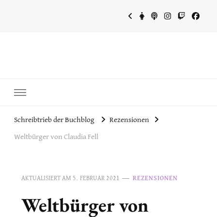
~Schreibtrieb~
~Der Buchblog~
Schreibtrieb der Buchblog
Rezensionen
Weltbürger von Claudia Fell
AKTUALISIERT AM
5. FEBRUAR 2021
REZENSIONEN
Weltbürger von