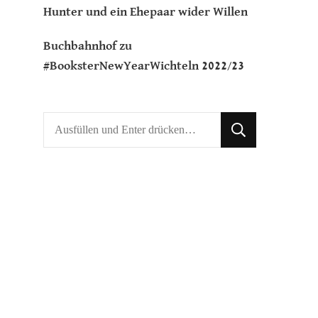
Hunter und ein Ehepaar wider Willen
Buchbahnhof
zu
#BooksterNewYearWichteln 2022/23
Suchst
du
nach
etwas?