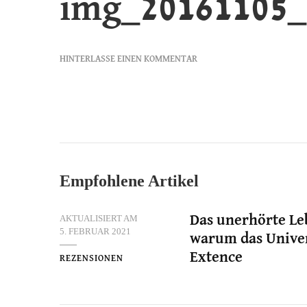
img_20161105_
ZU
HINTERLASSE EINEN KOMMENTAR
IMG_20161105_220422579
Empfohlene Artikel
AKTUALISIERT AM
Das unerhörte Le
5. FEBRUAR 2021
warum das Univer
Extence
REZENSIONEN