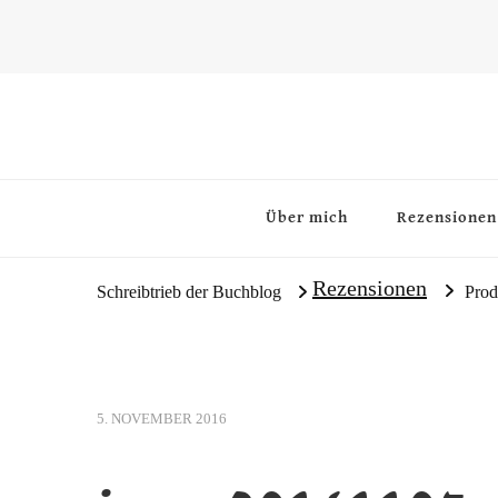
~Schreibtrieb~
~Der Buchblog~
Über mich
Rezensionen
Rezensionen
Schreibtrieb der Buchblog
Prod
5. NOVEMBER 2016