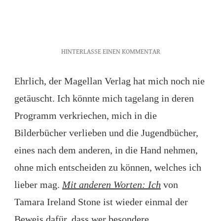
ZU
HINTERLASSE EINEN KOMMENTAR
MIT
ANDEREN
Ehrlich, der Magellan Verlag hat mich noch nie
WORTEN:
getäuscht. Ich könnte mich tagelang in deren
ICH
–
Programm verkriechen, mich in die
TAMARA
Bilderbücher verlieben und die Jugendbücher,
IRELAND
STONE
eines nach dem anderen, in die Hand nehmen,
UND
ohne mich entscheiden zu können, welches ich
DER
HALT
lieber mag.
Mit anderen Worten: Ich
von
VON
GEDICHT
Tamara Ireland Stone ist wieder einmal der
Beweis dafür, dass wer besondere