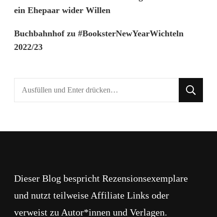
ein Ehepaar wider Willen
Buchbahnhof
zu
#BooksterNewYearWichteln
2022/23
Suchst
du
nach
etwas?
Dieser Blog bespricht Rezensionsexemplare
und nutzt teilweise Affiliate Links oder
verweist zu Autor*innen und Verlagen.