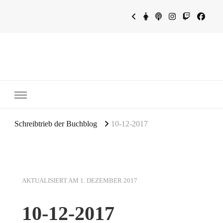
~Schreibtrieb~
~Der Buchblog~
Schreibtrieb der Buchblog
10-12-2017
AKTUALISIERT AM
1. DEZEMBER 2017
10-12-2017