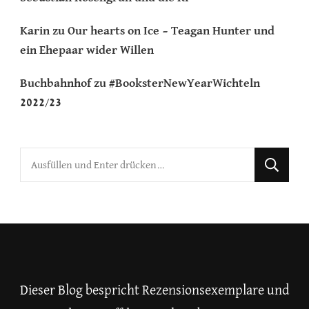
Karin
zu
Our hearts on Ice – Teagan Hunter und
ein Ehepaar wider Willen
Buchbahnhof
zu
#BooksterNewYearWichteln
2022/23
Suchst
du
nach
etwas?
Dieser Blog bespricht Rezensionsexemplare und