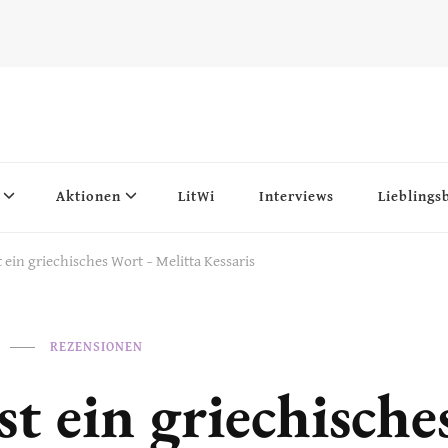
Aktionen
LitWi
Interviews
Lieblings
t ein griechisches Wort – Melitta Kessaris
REZENSIONEN
st ein griechisch