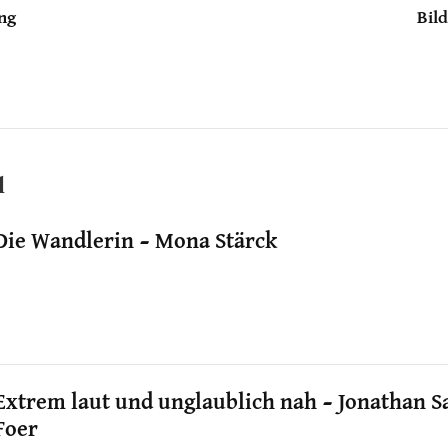
ng
Bil
l
Die Wandlerin – Mona Stärck
Extrem laut und unglaublich nah – Jonathan S
Foer