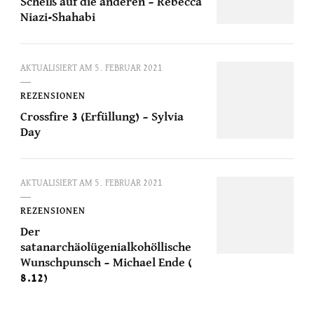
Scheiß auf die anderen – Rebecca
Niazi-Shahabi
AKTUALISIERT AM
5. FEBRUAR 2021
REZENSIONEN
Crossfire 3 (Erfüllung) – Sylvia
Day
AKTUALISIERT AM
5. FEBRUAR 2021
REZENSIONEN
Der
satanarchäolügenialkohöllische
Wunschpunsch – Michael Ende (
8.12)