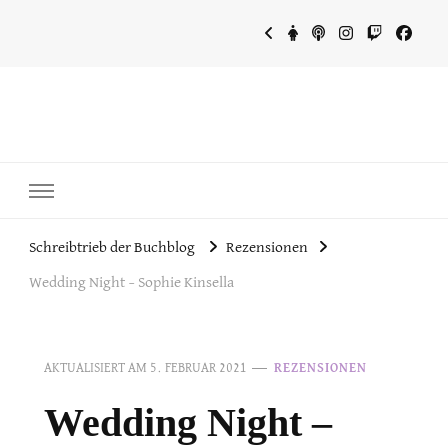
~Schreibtrieb~
~Der Buchblog~
Schreibtrieb der Buchblog
Rezensionen
Wedding Night – Sophie Kinsella
AKTUALISIERT AM
5. FEBRUAR 2021
REZENSIONEN
Wedding Night –