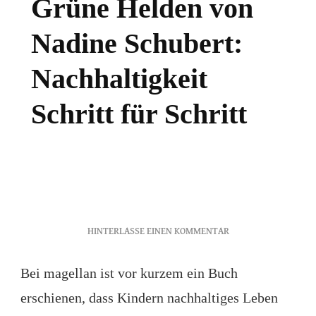
Grüne Helden von
Nadine Schubert:
Nachhaltigkeit
Schritt für Schritt
ZU
HINTERLASSE EINEN KOMMENTAR
GRÜNE
HELDEN
Bei magellan ist vor kurzem ein Buch
VON
erschienen, dass Kindern nachhaltiges Leben
NADINE
SCHUBERT: