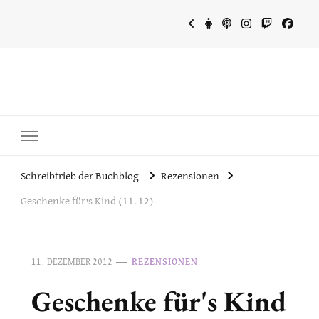
~Schreibtrieb~
~Der Buchblog~
Schreibtrieb der Buchblog
Rezensionen
Geschenke für's Kind (11.12)
11. DEZEMBER 2012
REZENSIONEN
Geschenke für's Kind