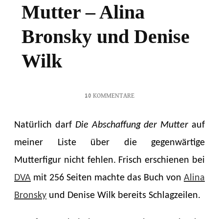
Mutter – Alina
Bronsky und Denise
Wilk
ZU
10 KOMMENTARE
DIE
ABSCHAFFUNG
Natürlich darf
Die Abschaffung der Mutter
auf
DER
MUTTER
meiner Liste über die gegenwärtige
–
Mutterfigur nicht fehlen. Frisch erschienen bei
ALINA
BRONSKY
DVA
mit 256 Seiten machte das Buch von
Alina
UND
Bronsky
und Denise Wilk bereits Schlagzeilen.
DENISE
WILK