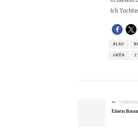
In diesem 
Ich Tochte
BLAU
B
GRÜN
L
VORHERIG
Einen Bau