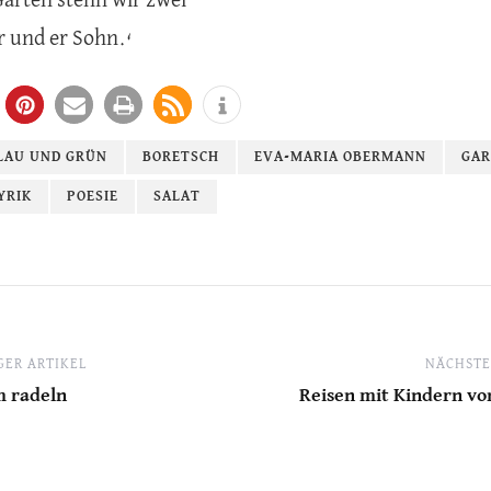
Garten stehn wir zwei
r und er Sohn.‘
LAU UND GRÜN
BORETSCH
EVA-MARIA OBERMANN
GAR
YRIK
POESIE
SALAT
ER ARTIKEL
NÄCHSTE
m radeln
Reisen mit Kindern vo