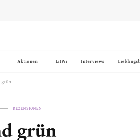
Aktionen
LitWi
Interviews
Lieblings
d grün
REZENSIONEN
nd grün