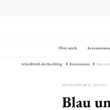
~Schreibtrieb~
~Der Buchblog~
Über mich
Rezensionen
Schreibtrieb der Buchblog
Rezensionen
Blau un
AKTUALISIERT AM
13. JULI 2017
Blau u