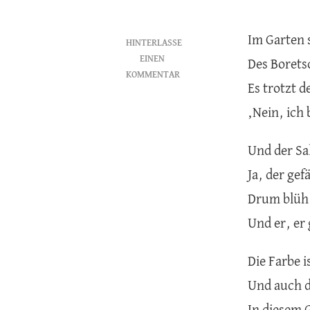
Im Garten 
HINTERLASSE
EINEN
Des Borets
KOMMENTAR
Es trotzt 
ZU
BLAU
‚Nein, ich 
UND
GRÜN
Und der Sa
Ja, der gef
Drum blüh 
Und er, er
Die Farbe i
Und auch d