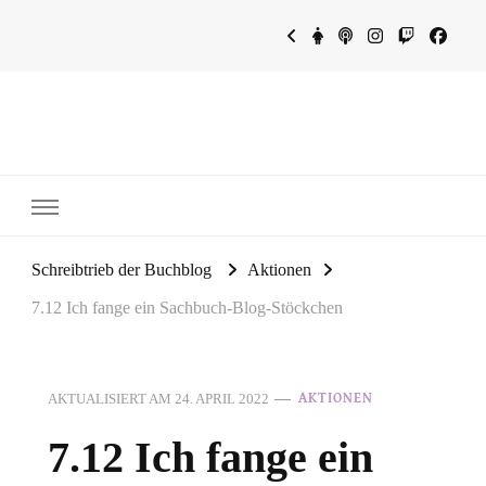
~Schreibtrieb~
~Der Buchblog~
Schreibtrieb der Buchblog
Aktionen
7.12 Ich fange ein Sachbuch-Blog-Stöckchen
AKTUALISIERT AM
24. APRIL 2022
AKTIONEN
7.12 Ich fange ein