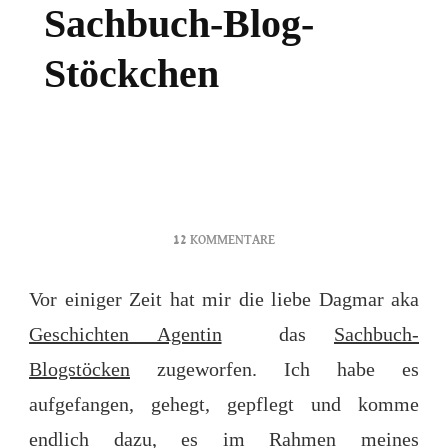
Sachbuch-Blog-
Stöckchen
ZU
12 KOMMENTARE
7.12
ICH
Vor einiger Zeit hat mir die liebe Dagmar aka
FANGE
Geschichten Agentin
das
Sachbuch-
EIN
SACHBUCH-
Blogstöcken
zugeworfen. Ich habe es
BLOG-
aufgefangen, gehegt, gepflegt und komme
STÖCKCHEN
endlich dazu, es im Rahmen meines