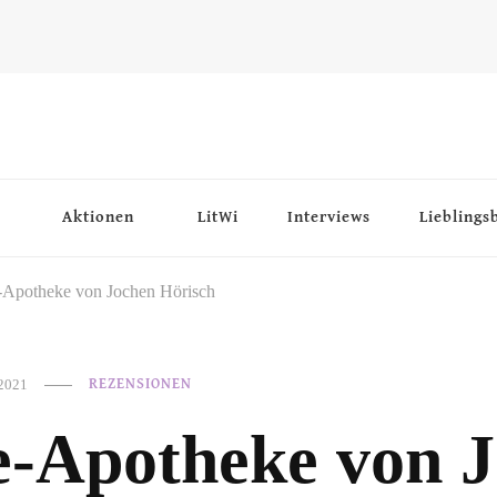
Aktionen
LitWi
Interviews
Lieblings
-Apotheke von Jochen Hörisch
2021
REZENSIONEN
e-Apotheke von 