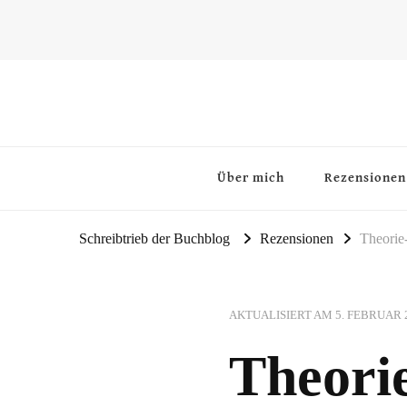
~Schreibtrieb~
~Der Buchblog~
Über mich
Rezensionen
Schreibtrieb der Buchblog
Rezensionen
Theorie
AKTUALISIERT AM
5. FEBRUAR 
Theori