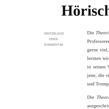
Hörisc
Die
Theori
HINTERLASSE
EINEN
Professore
KOMMENTAR
gerne viel
ZU
THEORIE-
lernten wi
APOTHEKE
in seinen 
VON
JOCHEN
jene, die 
HÖRISCH
und Trompe
Die
Theori
ausgeschri