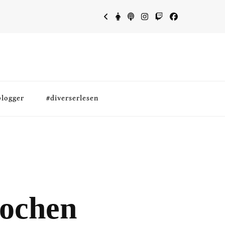
blogger
#diverserlesen
Jochen