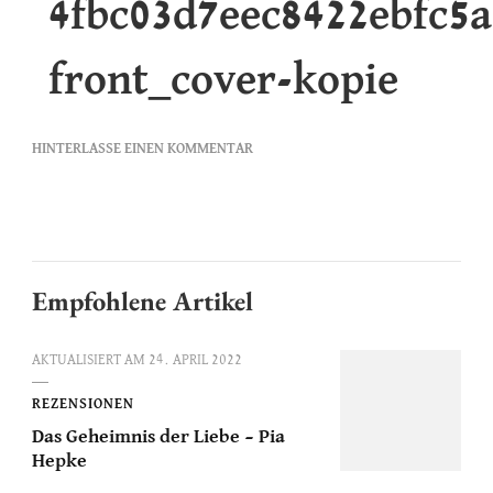
4fbc03d7eec8422ebfc5a
front_cover-kopie
ZU
HINTERLASSE EINEN KOMMENTAR
4FBC03D7EEC8422EBFC5A1F24D03F7
FRONT_COVER-
KOPIE
Empfohlene Artikel
AKTUALISIERT AM
24. APRIL 2022
REZENSIONEN
Das Geheimnis der Liebe – Pia
Hepke