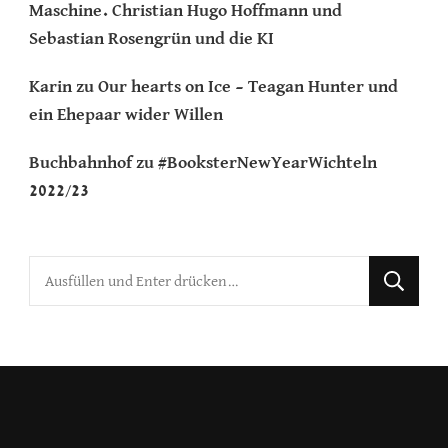
Maschine. Christian Hugo Hoffmann und
Sebastian Rosengrün und die KI
Karin
zu
Our hearts on Ice – Teagan Hunter und
ein Ehepaar wider Willen
Buchbahnhof
zu
#BooksterNewYearWichteln
2022/23
Suchst
du
nach
etwas?