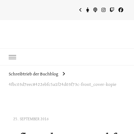
~Schreibtrieb~
~Der Buchblog~
Schreibtrieb der Buchblog
4fbc03d7eec8422ebfc5a1f24d03f73c-front_cover-kopie
25. SEPTEMBER 2016