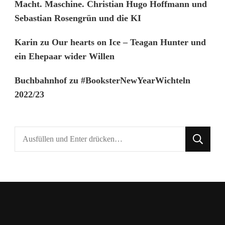
Macht. Maschine. Christian Hugo Hoffmann und
Sebastian Rosengrün und die KI
Karin
zu
Our hearts on Ice – Teagan Hunter und
ein Ehepaar wider Willen
Buchbahnhof
zu
#BooksterNewYearWichteln
2022/23
Suchst
du
nach
etwas?