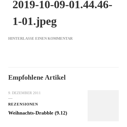
2019-10-09-01.44.46-
1-01.jpeg
ZU
HINTERLASSE EINEN KOMMENTAR
2019-
10-
09-
01.44.46-
1-
Empfohlene Artikel
01.JPEG
9. DEZEMBER 2011
REZENSIONEN
Weihnachts-Drabble (9.12)