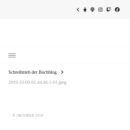
~Schreibtrieb~
~Der Buchblog~
Schreibtrieb der Buchblog
2019-10-09-01.44.46-1-01.jpeg
9. OKTOBER 2019