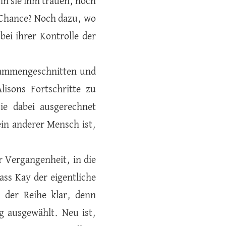
ann sie ihm trauen, noch
ne Chance? Noch dazu, wo
ei ihrer Kontrolle der
usammengeschnitten und
isons Fortschritte zu
ie dabei ausgerechnet
in anderer Mensch ist,
.
er Vergangenheit, in die
ss Kay der eigentliche
l der Reihe klar, denn
g ausgewählt. Neu ist,