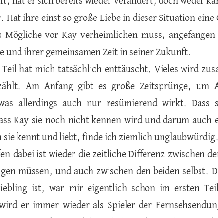
fft, hat er sich bereits wieder verändert, doch weder k
r. Hat ihre einst so große Liebe in dieser Situation ei
es Mögliche vor Kay verheimlichen muss, angefangen b
e und ihrer gemeinsamen Zeit in seiner Zukunft.
 Teil hat mich tatsächlich enttäuscht. Vieles wird z
rzählt. Am Anfang gibt es große Zeitsprünge, um Al
 was allerdings auch nur resümierend wirkt. Dass s
dass Kay sie noch nicht kennen wird und darum auch e
n sie kennt und liebt, finde ich ziemlich unglaubwürdig
en dabei ist wieder die zeitliche Differenz zwischen d
ngen müssen, und auch zwischen den beiden selbst. Da
iebling ist, war mir eigentlich schon im ersten Tei
ird er immer wieder als Spieler der Fernsehsendun