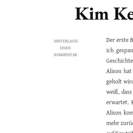
Kim Ke
Der erste
HINTERLASSE
EINEN
ich gespan
KOMMENTAR
Geschichte
ZU
ZEITRAUSCH:
Alison hat
SPIEL
geholt wird
DER
ZUKUNFT
weiß, dass 
–
erwartet. 
KIM
KESTNER
Alison kom
mehr zurück