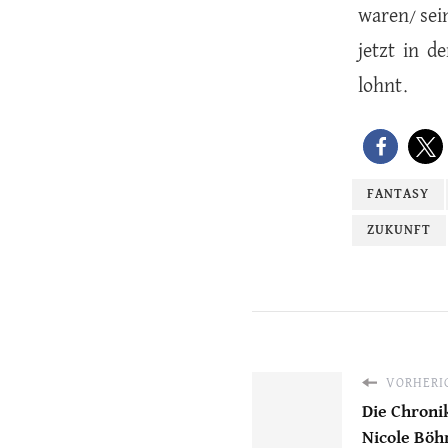
waren/ sei
jetzt in d
lohnt.
FANTASY
ZUKUNFT
VORHERIG
Die Chroni
Nicole Bö