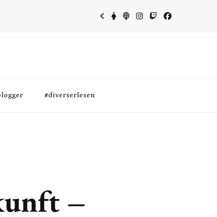
blogger
#diverserlesen
kunft –