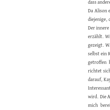
dass ander
Da Alison 
diejenige, 
Der innere
erzählt. W
gezeigt. Wa
selbst ein 
getroffen 
richtet si
darauf, Ka
Interessan
wird. Die 
mich bere