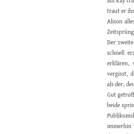
auf Kay tri
traut er ih
Alison all
Zeitsprüng
Der zweite
schnell e
erklären,
vergisst, 
als der, de
Gut getroff
beide spri
Publikumsl
immerhin w