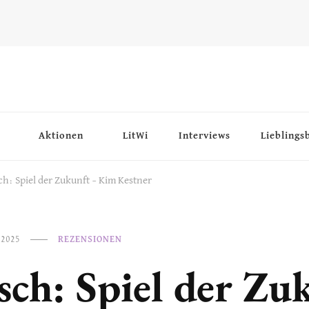
Aktionen
LitWi
Interviews
Lieblings
ch: Spiel der Zukunft – Kim Kestner
 2025
REZENSIONEN
sch: Spiel der Zu