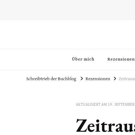
~Schreibtrieb~
~Der Buchblog~
Über mich
Rezensionen
Schreibtrieb der Buchblog
Rezensionen
Zeitraus
AKTUALISIERT AM
19. SEPTEMBER
Zeitrau