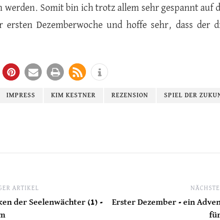
n werden. Somit bin ich trotz allem sehr gespannt auf 
er ersten Dezemberwoche und hoffe sehr, dass der dri
IMPRESS
KIM KESTNER
REZENSION
SPIEL DER ZUKU
ER ARTIKEL
NÄCHSTE
ken der Seelenwächter (1) -
Erster Dezember - ein Adve
hm
für