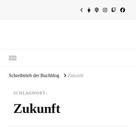
~Schreibtrieb~
~Der Buchblog~
Schreibtrieb der Buchblog
Zukunft
SCHLAGWORT:
Zukunft