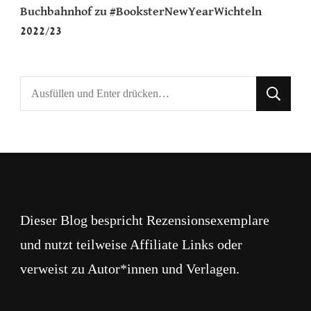
Buchbahnhof
zu
#BooksterNewYearWichteln
2022/23
Suchst
du
nach
etwas?
Dieser Blog bespricht Rezensionsexemplare
und nutzt teilweise Affiliate Links oder
verweist zu Autor*innen und Verlagen.