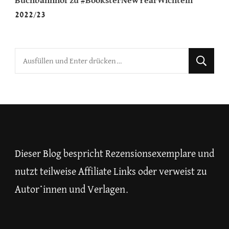
Buchbahnhof
zu
#BooksterNewYearWichteln
2022/23
Suchst
du
nach
etwas?
Dieser Blog bespricht Rezensionsexemplare und
nutzt teilweise Affiliate Links oder verweist zu
Autor*innen und Verlagen.