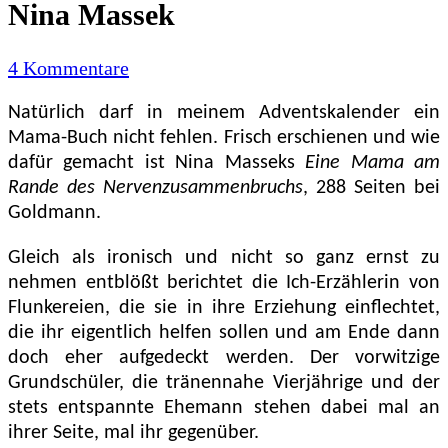
Nina Massek
zu
4 Kommentare
(06.12)
Eine
Natürlich darf in meinem Adventskalender ein
Mama
Mama-Buch nicht fehlen. Frisch erschienen und wie
am
dafür gemacht ist Nina Masseks
Eine Mama am
Rande
Rande des Nervenzusammenbruchs
, 288 Seiten bei
des
Goldmann.
Nervenzusammenbruchs
–
Gleich als ironisch und nicht so ganz ernst zu
Nina
nehmen entblößt berichtet die Ich-Erzählerin von
Massek
Flunkereien, die sie in ihre Erziehung einflechtet,
die ihr eigentlich helfen sollen und am Ende dann
doch eher aufgedeckt werden. Der vorwitzige
Grundschüler, die tränennahe Vierjährige und der
stets entspannte Ehemann stehen dabei mal an
ihrer Seite, mal ihr gegenüber.