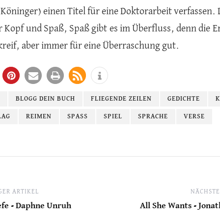
 Köninger) einen Titel für eine Doktorarbeit verfassen. 
r Kopf und Spaß, Spaß gibt es im Überfluss, denn die Er
kreif, aber immer für eine Überraschung gut.
BLOGG DEIN BUCH
FLIEGENDE ZEILEN
GEDICHTE
K
LAG
REIMEN
SPASS
SPIEL
SPRACHE
VERSE
ER ARTIKEL
NÄCHSTE
fe - Daphne Unruh
All She Wants - Jona