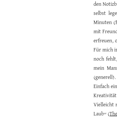
den Notizb
selbst le
Minuten (5
mit Freund
erfreuen, 
Für mich i
noch fehlt
mein Mann
(generell)
Einfach ei
Kreativit
Vielleicht 
Laub“ (
The