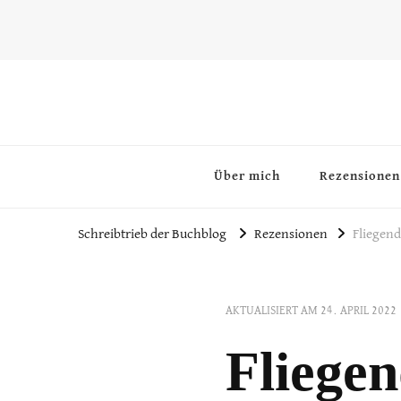
~Schreibtrieb~
~Der Buchblog~
Über mich
Rezensionen
Schreibtrieb der Buchblog
Rezensionen
Fliegend
AKTUALISIERT AM
24. APRIL 2022
Fliegen