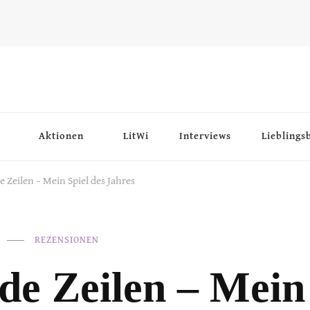
Aktionen
LitWi
Interviews
Lieblings
e Zeilen – Mein Spiel des Jahres
REZENSIONEN
de Zeilen – Mein