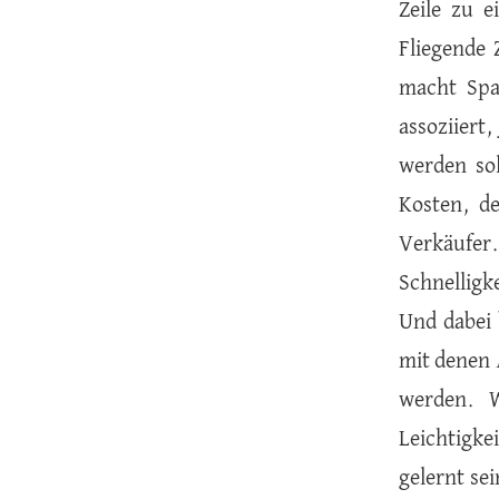
Zeile zu 
Fliegende 
macht Spaß
assoziiert
werden so
Kosten, d
Verkäufer.
Schnelligke
Und dabei 
mit denen
werden. W
Leichtigke
gelernt se