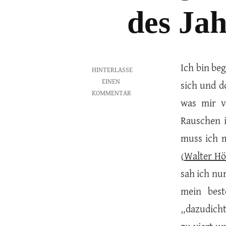
des Jah
Ich bin be
HINTERLASSE
EINEN
sich und d
KOMMENTAR
was mir v
ZU
FLIEGENDE
Rauschen 
ZEILEN
muss ich m
–
MEIN
(
Walter Höl
SPIEL
sah ich nu
DES
JAHRES
mein best
„dazudicht