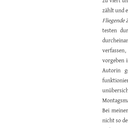
zu viert un
zählt und 
Fliegende 
testen dur
durcheinan
verfassen,
vorgeben i
Autorin g
funktion
unübersich
Montagsma
Bei meinem
nicht so d