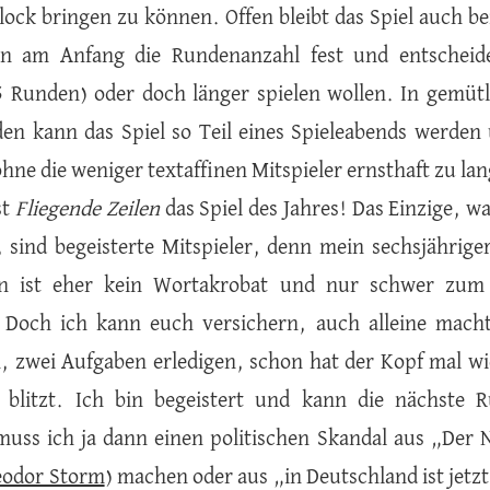
lock bringen zu können. Offen bleibt das Spiel auch bei
gen am Anfang die Rundenanzahl fest und entscheid
 Runden) oder doch länger spielen wollen. In gemü
en kann das Spiel so Teil eines Spieleabends werde
ohne die weniger textaffinen Mitspieler ernsthaft zu la
st
Fliegende Zeilen
das Spiel des Jahres! Das Einzige, 
, sind begeisterte Mitspieler, denn mein sechsjährig
 ist eher kein Wortakrobat und nur schwer zum 
. Doch ich kann euch versichern, auch alleine mach
n, zwei Aufgaben erledigen, schon hat der Kopf mal wi
ät blitzt. Ich bin begeistert und kann die nächste
muss ich ja dann einen politischen Skandal aus „Der Ne
odor Storm
) machen oder aus „in Deutschland ist jetz