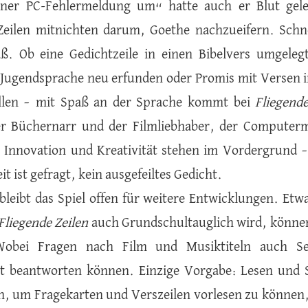
einer PC-Fehlermeldung um“ hatte auch er Blut gele
Zeilen mitnichten darum, Goethe nachzueifern. Schnel
. Ob eine Gedichtzeile in einen Bibelvers umgelegt
, Jugendsprache neu erfunden oder Promis mit Versen 
llen – mit Spaß an der Sprache kommt bei
Fliegende
er Büchernarr und der Filmliebhaber, der Computer
 Innovation und Kreativität stehen im Vordergrund – 
it ist gefragt, kein ausgefeiltes Gedicht.
bleibt das Spiel offen für weitere Entwicklungen. Etw
Fliegende Zeilen
auch Grundschultauglich wird, können 
obei Fragen nach Film und Musiktiteln auch Se
it beantworten können. Einzige Vorgabe: Lesen und 
in, um Fragekarten und Verszeilen vorlesen zu können