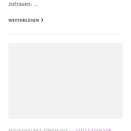
zutrauen: …
WEITERLESEN
AKTUALISIERT AM
4. FEBRUAR 2021
STELLT EUCH VOR