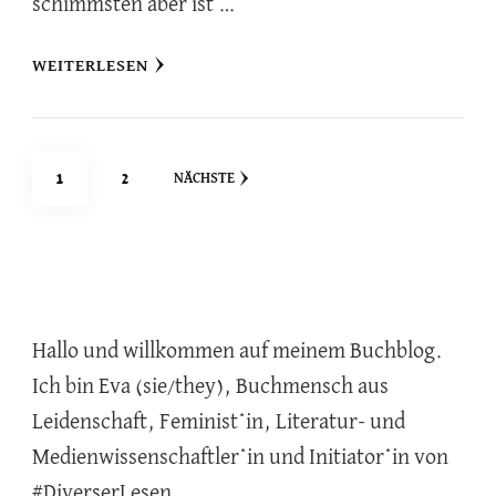
schimmsten aber ist …
WEITERLESEN
Seitennummerierung
SEITE
SEITE
1
2
NÄCHSTE
der
Beiträge
Hallo und willkommen auf meinem Buchblog.
Ich bin Eva (sie/they), Buchmensch aus
Leidenschaft, Feminist*in, Literatur- und
Medienwissenschaftler*in und Initiator*in von
#DiverserLesen.