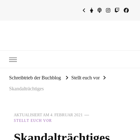
~Schreibtrieb~
~Der Buchblog~
Schreibtrieb der Buchblog
Stellt euch vor
Skandalträchtiges
AKTUALISIERT AM
4. FEBRUAR 2021
STELLT EUCH VOR
Skandalträchtiges