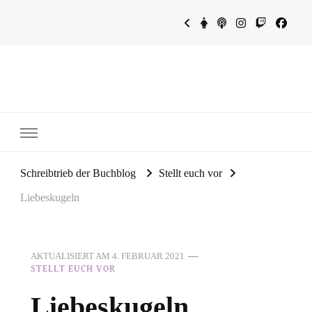
~Schreibtrieb~
~Der Buchblog~
Schreibtrieb der Buchblog
Stellt euch vor
Liebeskugeln
AKTUALISIERT AM
4. FEBRUAR 2021
STELLT EUCH VOR
Liebeskugeln