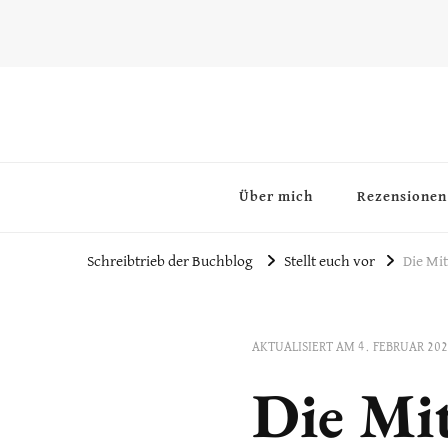
~Schreibtrieb~
~Der Buchblog~
Über mich
Rezensionen
Schreibtrieb der Buchblog
Stellt euch vor
Die Mi
AKTUALISIERT AM
4. FEBRUAR 20
Die Mi