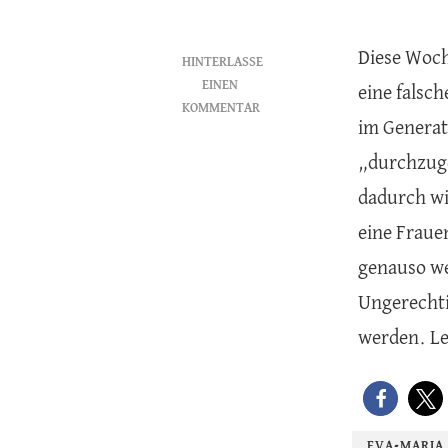
Diese Woch
HINTERLASSE
EINEN
eine falsc
KOMMENTAR
im Generat
ZU
DIE
„durchzuge
MITTWOCHSKOLUMNE
dadurch wi
eine Fraue
genauso we
Ungerechti
werden. Le
EVA-MARIA