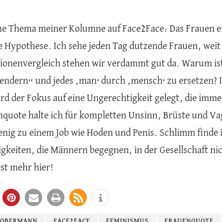
e Thema meiner Kolumne auf Face2Face: Das Frauen ein
he Hypothese. Ich sehe jeden Tag dutzende Frauen, wei
ionenvergleich stehen wir verdammt gut da. Warum ist
ndern“ und jedes ‚man‘ durch ‚mensch‘ zu ersetzen? I
rd der Fokus auf eine Ungerechtigkeit gelegt, die imme
nquote halte ich für kompletten Unsinn, Brüste und Vag
nig zu einem Job wie Hoden und Penis. Schlimm finde i
gkeiten, die Männern begegnen, in der Gesellschaft 
st mehr hier!
 OBERMANN
FACE2FACE
FEMINISMUS
FRAUENQUOTE