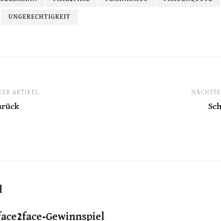
UNGERECHTIGKEIT
ER ARTIKEL
NÄCHSTE
urück
Sch
l
face2face-Gewinnspiel