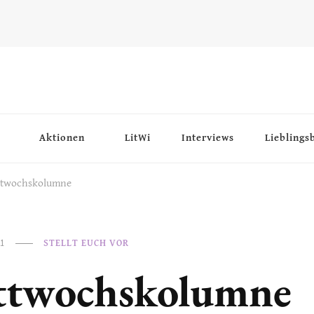
Aktionen
LitWi
Interviews
Lieblings
ttwochskolumne
21
STELLT EUCH VOR
ttwochskolumne