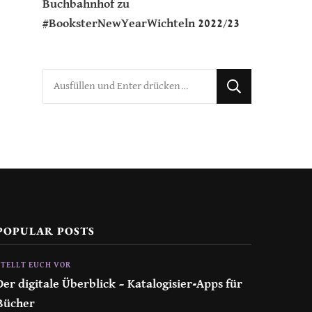
Buchbahnhof
zu
#BooksterNewYearWichteln 2022/23
Suchst
du
nach
etwas?
POPULAR POSTS
STELLT EUCH VOR
Der digitale Überblick – Katalogisier-Apps für
Bücher