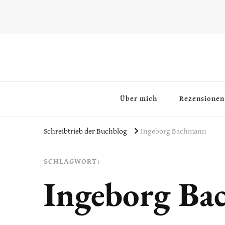
~Schreibtrieb~
~Der Buchblog~
Über mich
Rezensionen
Schreibtrieb der Buchblog
Ingeborg Bachmann
SCHLAGWORT:
Ingeborg B