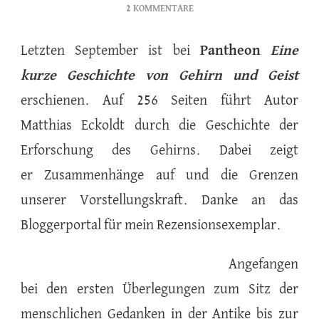
ZU
2 KOMMENTARE
EINE
KURZE
Letzten September ist bei
Pantheon
Eine
GESCHICHTE
kurze Geschichte von Gehirn und Geist
VON
GEHIRN
erschienen. Auf 256 Seiten führt Autor
UND
GEIST:
Matthias Eckoldt durch die Geschichte der
WOHER
Erforschung des Gehirns. Dabei zeigt
WIR
WISSEN,
er Zusammenhänge auf und die Grenzen
WIE
unserer Vorstellungskraft. Danke an das
WIR
FÜHLEN
Bloggerportal für mein Rezensionsexemplar.
UND
DENKEN
Angefangen
–
MATTHIAS
bei den ersten Überlegungen zum Sitz der
ECKOLDT
menschlichen Gedanken in der Antike bis zur