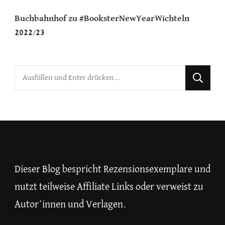
Buchbahnhof
zu
#BooksterNewYearWichteln
2022/23
Suchst
du
nach
etwas?
Dieser Blog bespricht Rezensionsexemplare und
nutzt teilweise Affiliate Links oder verweist zu
Autor*innen und Verlagen.