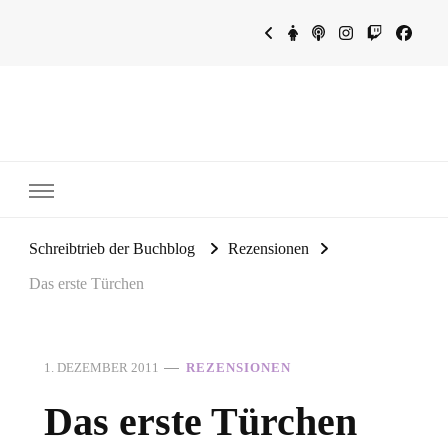
~Schreibtrieb~
~Der Buchblog~
Schreibtrieb der Buchblog
Rezensionen
Das erste Türchen
1. DEZEMBER 2011
REZENSIONEN
Das erste Türchen