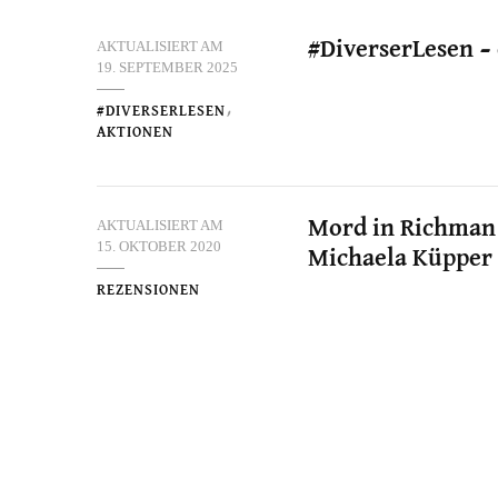
AKTUALISIERT AM
#DiverserLesen –
19. SEPTEMBER 2025
#DIVERSERLESEN
AKTIONEN
AKTUALISIERT AM
Mord in Richman H
15. OKTOBER 2020
Michaela Küpper 
REZENSIONEN