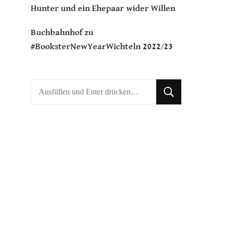
Hunter und ein Ehepaar wider Willen
Buchbahnhof
zu
#BooksterNewYearWichteln 2022/23
Suchst
du
nach
etwas?