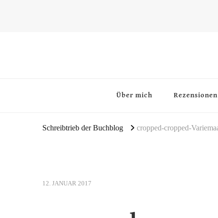
~Schreibtrieb~
~Der Buchblog~
Über mich
Rezensionen
Schreibtrieb der Buchblog
cropped-cropped-Variemaa
12. JANUAR 2017