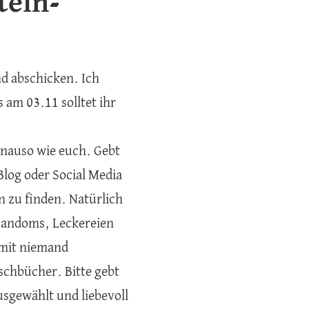
teln-
nd abschicken. Ich
am 03.11 solltet ihr
enauso wie euch. Gebt
Blog oder Social Media
n zu finden. Natürlich
 Fandoms, Leckereien
amit niemand
schbücher. Bitte gebt
usgewählt und liebevoll