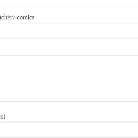
ücher/-comics
el