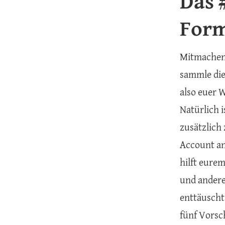
Das 
Form
Mitmachen 
sammle die
also euer 
Natürlich i
zusätzlich
Account an
hilft eure
und andere
enttäuscht
fünf Vorsc