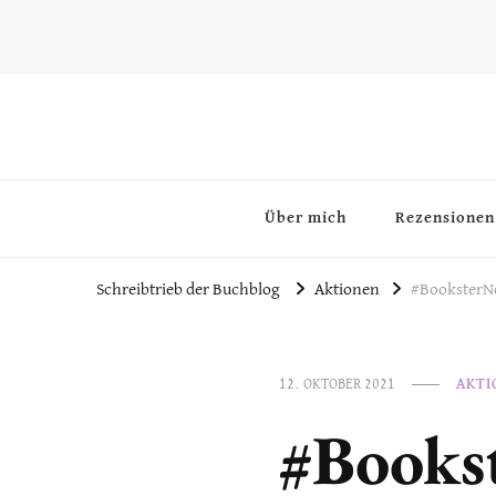
~Schreibtrieb~
~Der Buchblog~
Über mich
Rezensionen
Schreibtrieb der Buchblog
Aktionen
#BooksterN
12. OKTOBER 2021
AKTI
#Books