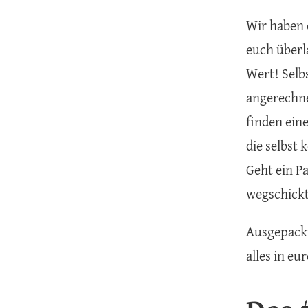
Wir haben 
euch überl
Wert! Selb
angerechne
finden eine
die selbst
Geht ein P
wegschick
Ausgepackt
alles in e