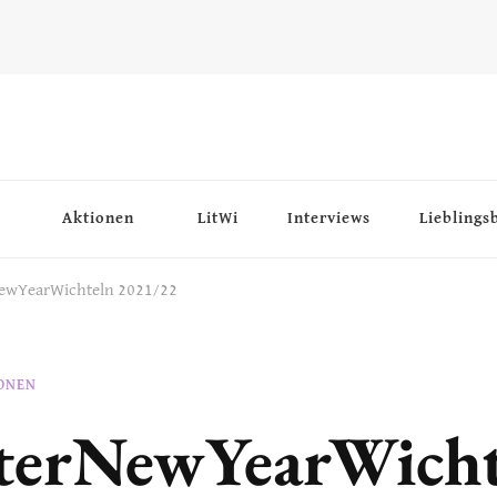
Aktionen
LitWi
Interviews
Lieblings
ewYearWichteln 2021/22
ONEN
terNewYearWicht