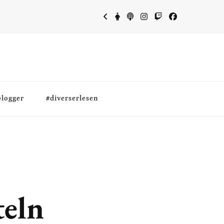
blogger
#diverserlesen
eln