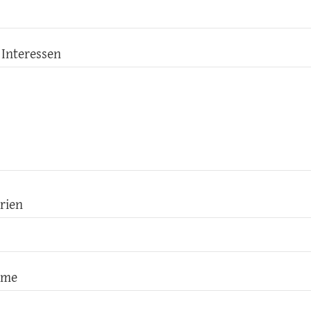
 Interessen
erien
ilme