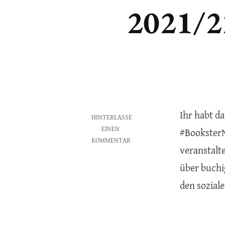
2021/2
Ihr habt da
HINTERLASSE
EINEN
#BooksterN
KOMMENTAR
veranstalt
ZU
#BOOKSTERNEWYEARWICHTELN
über buchi
2021/22
den soziale