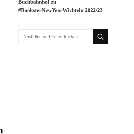
Buchbahnhof
zu
#BooksterNewYearWichteln 2022/23
Suchst
du
nach
etwas?
n