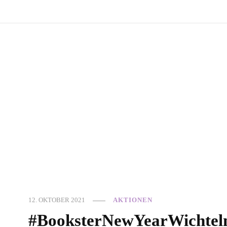
12. OKTOBER 2021
AKTIONEN
#BooksterNewYearWichtel