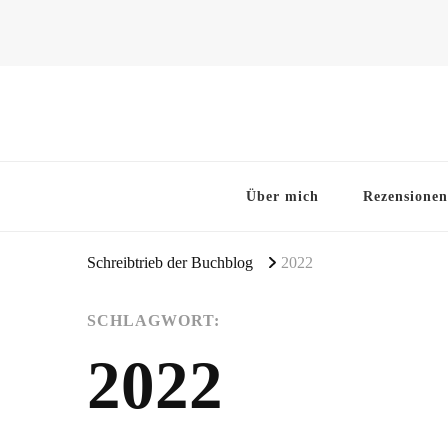
~Schreibtrieb~
~Der Buchblog~
Über mich
Rezensionen
Schreibtrieb der Buchblog
2022
SCHLAGWORT:
2022