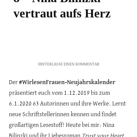
vertraut aufs Herz
ZU
HINTERLASSE EINEN KOMMENTAR
8
–
Der
#WirlesenFrauen-Neujahrskalender
NINA
präsentiert euch vom 1.12.2019 bis zum
BILINZKI
VERTRAUT
6.1.2020 63 Autorinnen und ihre Werke. Lernt
AUFS
HERZ
neue Schriftstellerinnen kennen und findet
großartigen Lesestoff! Heute bei mir: Nina
Bilinzki und ihr Liebesroman
Trust your Heart
.