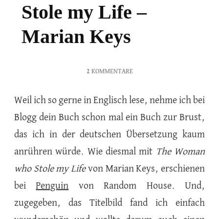
Stole my Life –
Marian Keys
ZU
2 KOMMENTARE
THE
WOMAN
Weil ich so gerne in Englisch lese, nehme ich bei
WHO
Blogg dein Buch schon mal ein Buch zur Brust,
STOLE
MY
das ich in der deutschen Übersetzung kaum
LIFE
–
anrühren würde. Wie diesmal mit
The Woman
MARIAN
who Stole my Life
von Marian Keys, erschienen
KEYS
bei
Penguin
von Random House. Und,
zugegeben, das Titelbild fand ich einfach