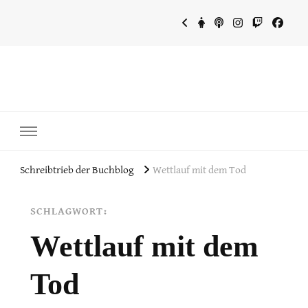
~Schreibtrieb~
~Der Buchblog~
Schreibtrieb der Buchblog
Wettlauf mit dem Tod
SCHLAGWORT:
Wettlauf mit dem
Tod