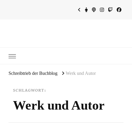
~Schreibtrieb~
~Der Buchblog~
Schreibtrieb der Buchblog
Werk und Autor
SCHLAGWORT:
Werk und Autor