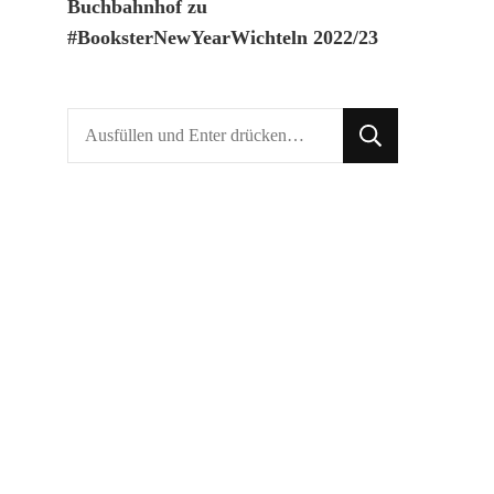
Buchbahnhof
zu
#BooksterNewYearWichteln 2022/23
Suchst
du
nach
etwas?