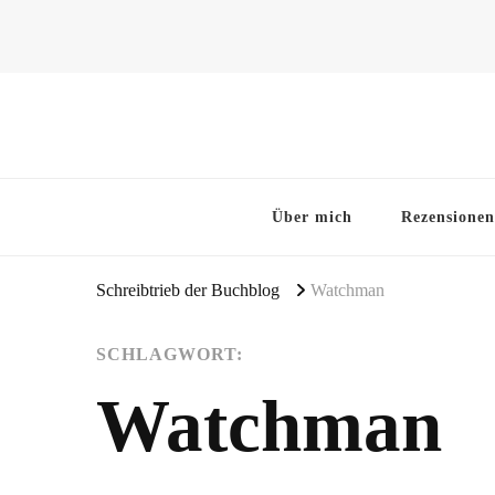
~Schreibtrieb~
~Der Buchblog~
Über mich
Rezensionen
Schreibtrieb der Buchblog
Watchman
SCHLAGWORT:
Watchman