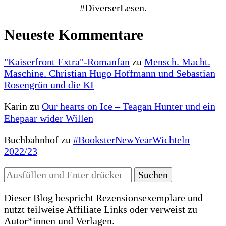
#DiverserLesen.
Neueste Kommentare
"Kaiserfront Extra"-Romanfan
zu
Mensch. Macht.
Maschine. Christian Hugo Hoffmann und Sebastian
Rosengrün und die KI
Karin
zu
Our hearts on Ice – Teagan Hunter und ein
Ehepaar wider Willen
Buchbahnhof
zu
#BooksterNewYearWichteln
2022/23
Suchst
du
nach
Dieser Blog bespricht Rezensionsexemplare und
etwas?
nutzt teilweise Affiliate Links oder verweist zu
Autor*innen und Verlagen.