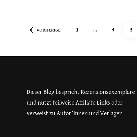
Seitennummerieru
SEITE
SEITE
SE
1
…
4
5
VORHERIGE
der
Beiträge
Dieser Blog bespricht Rezensionsexemplare
und nutzt teilweise Affiliate Links oder
verweist zu Autor*innen und Verlagen.