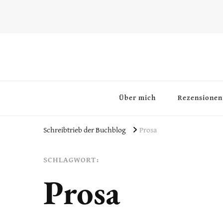
~Schreibtrieb~
~Der Buchblog~
Über mich
Rezensionen
Schreibtrieb der Buchblog
Prosa
SCHLAGWORT:
Prosa