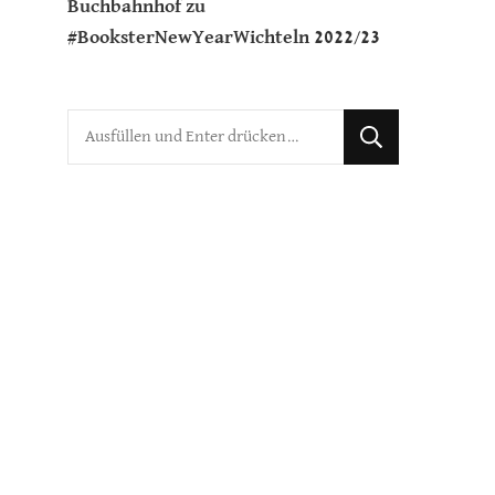
Buchbahnhof
zu
#BooksterNewYearWichteln 2022/23
Suchst
du
nach
etwas?