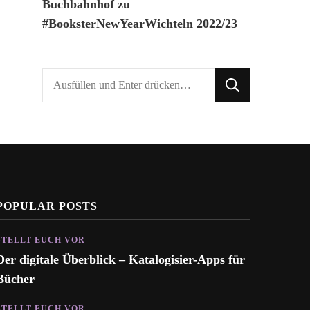
Buchbahnhof
zu
#BooksterNewYearWichteln 2022/23
Suchst
du
nach
etwas?
POPULAR POSTS
STELLT EUCH VOR
Der digitale Überblick – Katalogisier-Apps für
Bücher
STELLT EUCH VOR