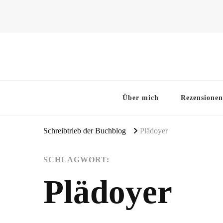
~Schreibtrieb~
~Der Buchblog~
Über mich
Rezensionen
Schreibtrieb der Buchblog
Plädoyer
SCHLAGWORT:
Plädoyer