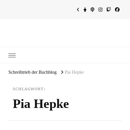
~Schreibtrieb~
~Der Buchblog~
Schreibtrieb der Buchblog
Pia Hepke
SCHLAGWORT:
Pia Hepke