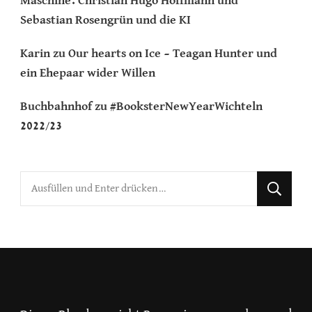
Maschine. Christian Hugo Hoffmann und
Sebastian Rosengrün und die KI
Karin
zu
Our hearts on Ice – Teagan Hunter und
ein Ehepaar wider Willen
Buchbahnhof
zu
#BooksterNewYearWichteln
2022/23
Suchst
du
nach
etwas?