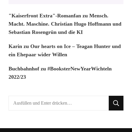
"Kaiserfront Extra"-Romanfan
zu
Mensch.
Macht. Maschine. Christian Hugo Hoffmann und
Sebastian Rosengrün und die KI
Karin
zu
Our hearts on Ice – Teagan Hunter und
ein Ehepaar wider Willen
Buchbahnhof
zu
#BooksterNewYearWichteln
2022/23
Suchst
du
nach
etwas?