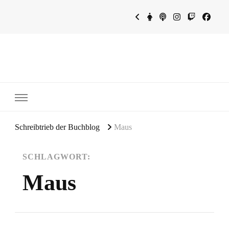
~Schreibtrieb~
~Der Buchblog~
Schreibtrieb der Buchblog
Maus
SCHLAGWORT:
Maus